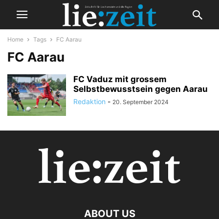
Home
Tags
FC Aarau
FC Aarau
FC Vaduz mit grossem
Selbstbewusstsein gegen Aarau
Redaktion
-
20. September 2024
ABOUT US