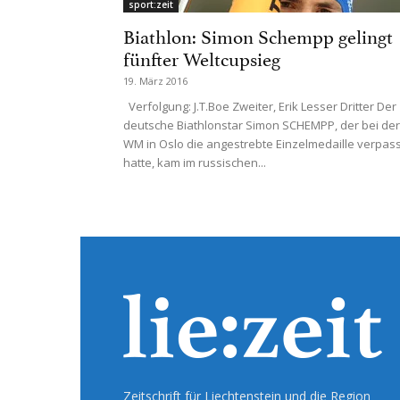
sport:zeit
Biathlon: Simon Schempp gelingt
fünfter Weltcupsieg
19. März 2016
Verfolgung: J.T.Boe Zweiter, Erik Lesser Dritter Der
deutsche Biathlonstar Simon SCHEMPP, der bei der
WM in Oslo die angestrebte Einzelmedaille verpass
hatte, kam im russischen...
Zeitschrift für Liechtenstein und die Region