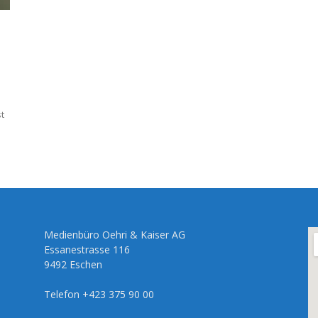
t
Medienbüro Oehri & Kaiser AG
Essanestrasse 116
9492 Eschen
Telefon +423 375 90 00