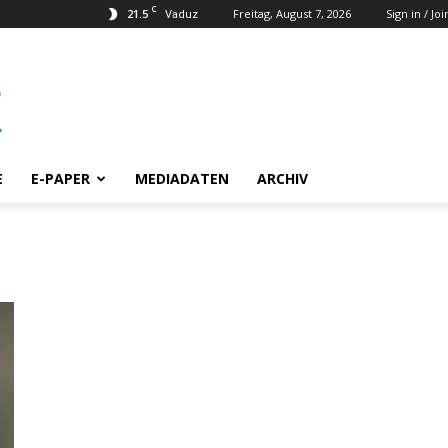
C
21.5
Freitag, August 7, 2026
Sign in / Joi
Vaduz
E
E-PAPER
MEDIADATEN
ARCHIV