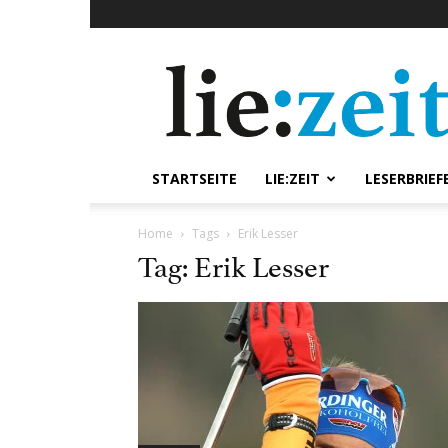
lie:zeit
online
STARTSEITE
LIE:ZEIT
LESERBRIEF
Home
Tags
Erik Lesser
Tag: Erik Lesser