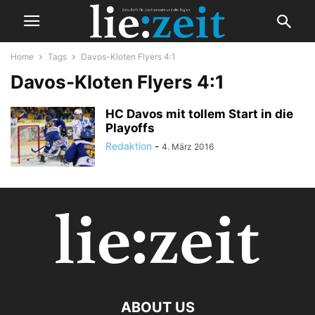
Home
Tags
Davos-Kloten Flyers 4:1
Davos-Kloten Flyers 4:1
HC Davos mit tollem Start in die
Playoffs
Redaktion
-
4. März 2016
ABOUT US