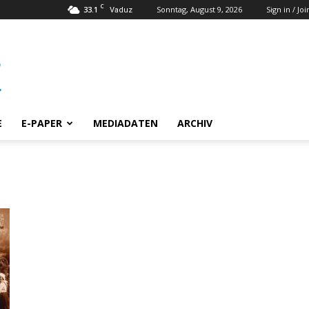
C
33.1
Sonntag, August 9, 2026
Sign in / Joi
Vaduz
E
E-PAPER
MEDIADATEN
ARCHIV