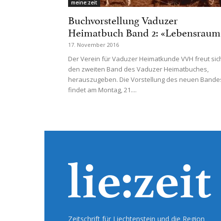
meine:zeit
Buchvorstellung Vaduzer
Heimatbuch Band 2: «Lebensraum
17. November 2016
Der Verein für Vaduzer Heimatkunde VVH freut sic
den zweiten Band des Vaduzer Heimatbuches,
herauszugeben. Die Vorstellung des neuen Bande
findet am Montag, 21....
Zeitschrift für Liechtenstein und die Region