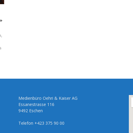
»
h,
s
Medienbüro Oehri & Kaiser AG
Essanestrasse 116
9492 Eschen
Telefon +423 375 90 00