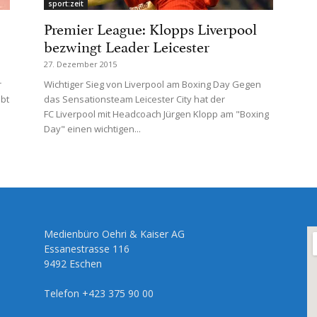
sport:zeit
Premier League: Klopps Liverpool
bezwingt Leader Leicester
27. Dezember 2015
r
Wichtiger Sieg von Liverpool am Boxing Day Gegen
ibt
das Sensationsteam Leicester City hat der
FC Liverpool mit Headcoach Jürgen Klopp am "Boxing
Day" einen wichtigen...
Medienbüro Oehri & Kaiser AG
Essanestrasse 116
9492 Eschen
Telefon +423 375 90 00