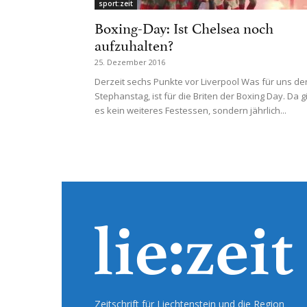
sport:zeit
Boxing-Day: Ist Chelsea noch
aufzuhalten?
25. Dezember 2016
Derzeit sechs Punkte vor Liverpool Was für uns de
Stephanstag, ist für die Briten der Boxing Day. Da g
es kein weiteres Festessen, sondern jährlich...
Zeitschrift für Liechtenstein und die Region