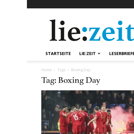
lie:zeit
online
STARTSEITE
LIE:ZEIT
LESERBRIEF
Home
Tags
Boxing Day
Tag: Boxing Day