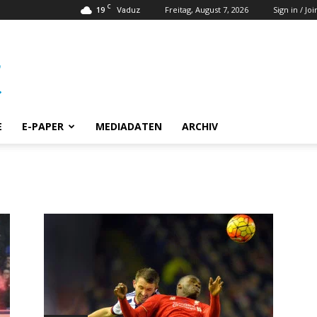
C
19
Freitag, August 7, 2026
Sign in / Joi
Vaduz
E
E-PAPER
MEDIADATEN
ARCHIV