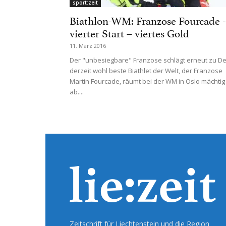
sport:zeit
Biathlon-WM: Franzose Fourcade -
vierter Start – viertes Gold
11. März 2016
Der "unbesiegbare" Franzose schlägt erneut zu De
derzeit wohl beste Biathlet der Welt, der Franzose
Martin Fourcade, räumt bei der WM in Oslo mächtig
ab....
Zeitschrift für Liechtenstein und die Region