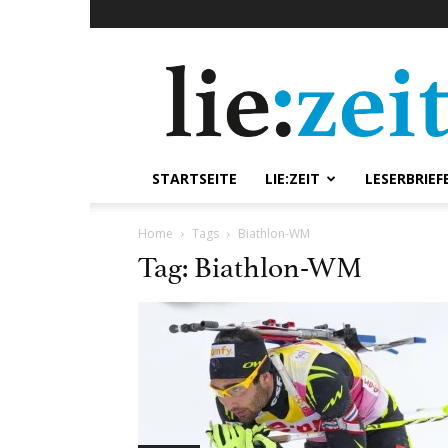
lie:zeit
online
STARTSEITE
LIE:ZEIT
LESERBRIEF
Home
Tags
Biathlon-WM
Tag: Biathlon-WM