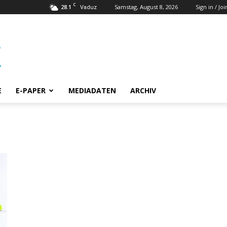
C
28.1
Samstag, August 8, 2026
Sign in / Joi
Vaduz
E
E-PAPER
MEDIADATEN
ARCHIV