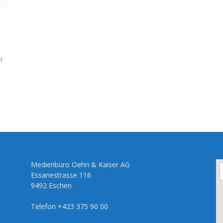
r
Medienbüro Oehri & Kaiser AG
Essanestrasse 116
9492 Eschen
Telefon +423 375 90 00