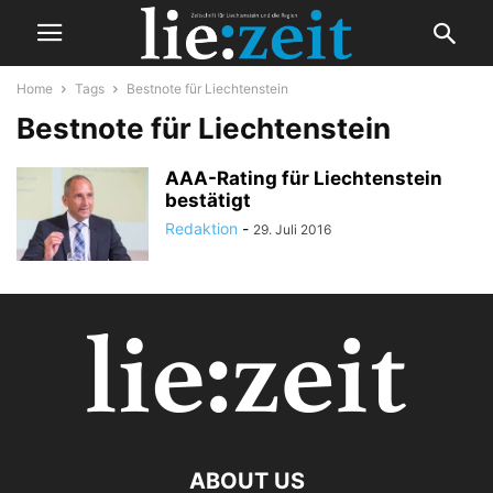
Home
Tags
Bestnote für Liechtenstein
Bestnote für Liechtenstein
AAA-Rating für Liechtenstein
bestätigt
Redaktion
-
29. Juli 2016
ABOUT US