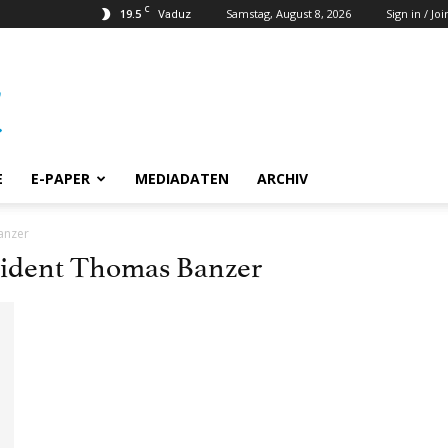
C
19.5
Samstag, August 8, 2026
Sign in / Joi
Vaduz
E
E-PAPER
MEDIADATEN
ARCHIV
anzer
äsident Thomas Banzer