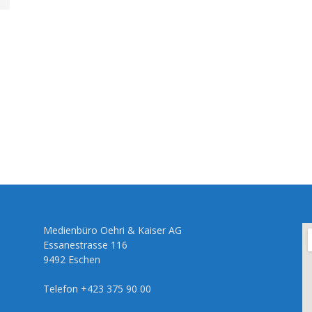
Medienbüro Oehri & Kaiser AG
Essanestrasse 116
9492 Eschen
Telefon +423 375 90 00