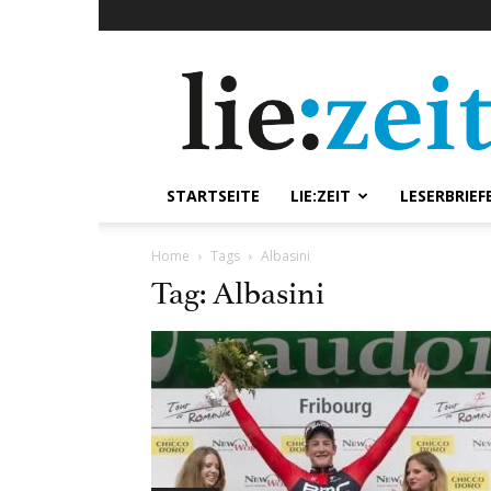
lie:zeit
online
STARTSEITE
LIE:ZEIT
LESERBRIEF
Home
Tags
Albasini
Tag: Albasini