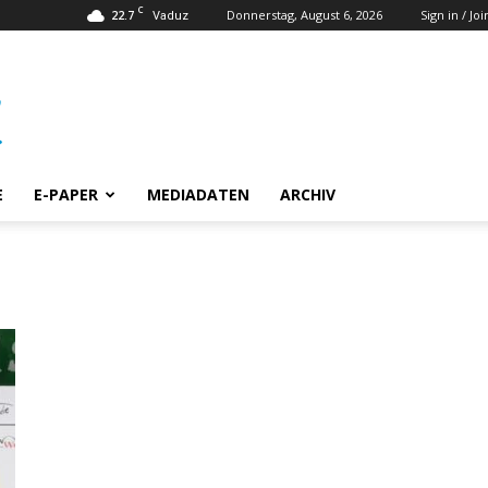
C
22.7
Donnerstag, August 6, 2026
Sign in / Joi
Vaduz
E
E-PAPER
MEDIADATEN
ARCHIV