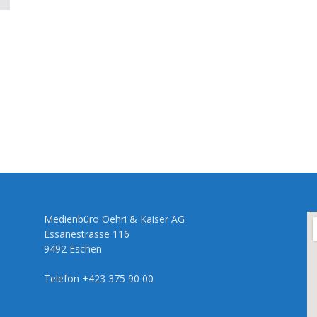
Medienbüro Oehri & Kaiser AG
Essanestrasse 116
9492 Eschen
Telefon +423 375 90 00