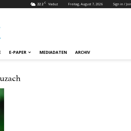
C
22.2
Freitag, August 7, 2026
Sign in / Joi
Vaduz
E
E-PAPER
MEDIADATEN
ARCHIV
euzach