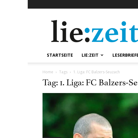
lie:zeit
online
STARTSEITE
LIE:ZEIT
LESERBRIEF
Home
Tags
1. Liga: FC Balzers-Seuzach
Tag: 1. Liga: FC Balzers-S