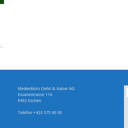
r
...
Medienbüro Oehri & Kaiser AG
Essanestrasse 116
9492 Eschen
Telefon +423 375 90 00