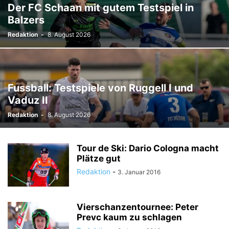
Der FC Schaan mit gutem Testspiel in
TODESFÄLLE
TOURISMUS
UMFRAGE
Balzers
ÜSERE WORZLA - HISTORISCHES
VEREINE
VERKEHR
Redaktion
-
8. August 2026
WIRTSCHAFTS:ZEIT
Fussball: Testspiele von Ruggell I und
Vaduz II
Redaktion
-
8. August 2026
Tour de Ski: Dario Cologna macht
Plätze gut
Redaktion
-
3. Januar 2016
Vierschanzentournee: Peter
Prevc kaum zu schlagen