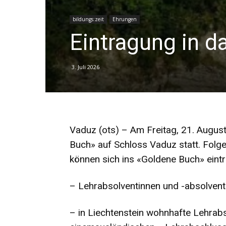
bildungs:zeit
Ehrungen
Eintragung in 
3. Juli 2026
Vaduz (ots) – Am Freitag, 21. August
Buch» auf Schloss Vaduz statt. Folg
können sich ins «Goldene Buch» eint
– Lehrabsolventinnen und -absolvente
– in Liechtenstein wohnhafte Lehrab