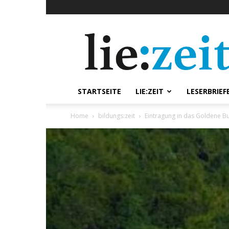
lie:zeit
online
STARTSEITE
LIE:ZEIT
LESERBRIEF
Home
bildungs:zeit
Eintragung in das Goldene B