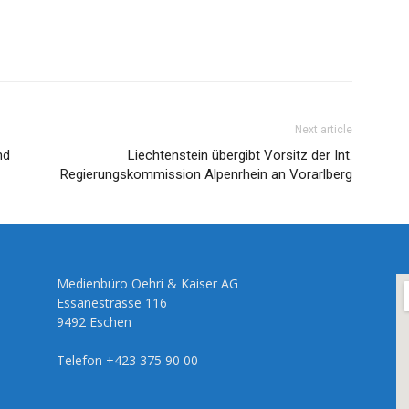
Next article
nd
Liechtenstein übergibt Vorsitz der Int.
Regierungskommission Alpenrhein an Vorarlberg
Medienbüro Oehri & Kaiser AG
Essanestrasse 116
9492 Eschen
Telefon +423 375 90 00