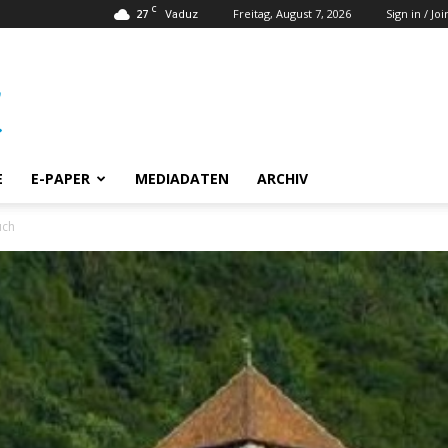
C
27
Freitag, August 7, 2026
Sign in / Joi
Vaduz
E
E-PAPER
MEDIADATEN
ARCHIV
uch