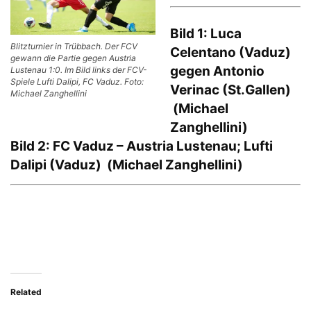
Bild 1: Luca
Blitzturnier in Trübbach. Der FCV
Celentano (Vaduz)
gewann die Partie gegen Austria
gegen Antonio
Lustenau 1:0. Im Bild links der FCV-
Spiele Lufti Dalipi, FC Vaduz. Foto:
Verinac (St.Gallen)
Michael Zanghellini
(Michael
Zanghellini)
Bild 2: FC Vaduz – Austria Lustenau; Lufti
Dalipi (Vaduz) (Michael Zanghellini)
Related