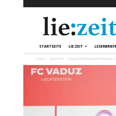
lie:zeit
online
STARTSEITE
LIE:ZEIT
LESERBRIEF
Home
sport:zeit
Ranjan Neelakandan leihweise 