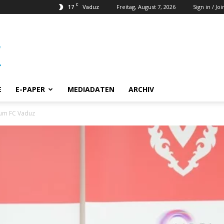
C
17
Freitag, August 7, 2026
Sign in / Joi
Vaduz
E
E-PAPER
MEDIADATEN
ARCHIV
zum FC Vaduz