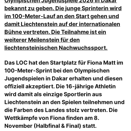
Olympischen Jugendspiele 2026 in Dakar
bekannt zu geben. Die junge Sprinterin wird
im 100-Meter-Lauf an den Start gehen und
damit Liechtenstein auf der internationalen
Bühne vertreten. Die Teilnahme ist ein
weiterer Meilenstein für den
liechtensteinischen Nachwuchssport.
Das LOC hat den Startplatz für Fiona Matt im
100-Meter-Sprint bei den Olympischen
Jugendspielen in Dakar erhalten und diesen
offiziell akzeptiert. Die 16-jährige Athletin
wird damit als einzige Sportlerin aus
Liechtenstein an den Spielen teilnehmen und
die Farben des Landes stolz vertreten. Die
Wettkämpfe von Fiona finden am 8.
November (Halbfinal & Final) statt.