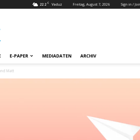
C
22.2
Freitag, August 7, 2026
Sign in / Joi
Vaduz
E
E-PAPER
MEDIADATEN
ARCHIV
und Matt