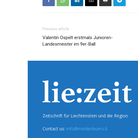
Previous article
Valentin Ospelt erstmals Junioren-
Landesmeister im 9er-Ball
Zeitschrift für Liechtenstein und die Region
Contact us:
info@medienbuero.li