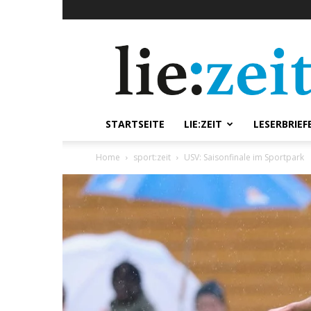
lie:zeit
online
STARTSEITE
LIE:ZEIT
LESERBRIEF
Home
sport:zeit
USV: Saisonfinale im Sportpark