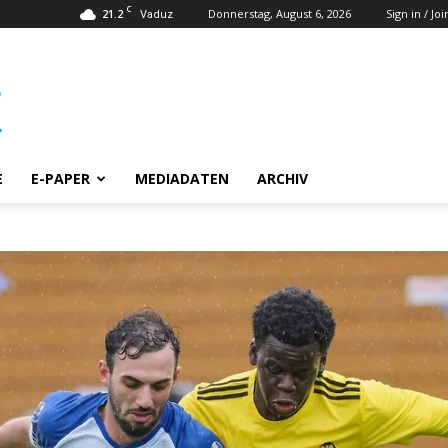
C
21.2
Donnerstag, August 6, 2026
Sign in / Joi
Vaduz
E
E-PAPER
MEDIADATEN
ARCHIV