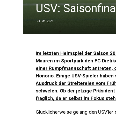
USV: Saisonfina
23. Mai 2026
Im letzten Heimspiel der Saison 
Mauren im Sportpark den FC Dietiko
einer Rumpfmannschaft antreten, 
Honorio. Einige USV-Spieler haben 
Ausdruck der Streitereien vom Frü
schwelen. Ob der jetzige Präsident 
fraglich, da er selbst im Fokus steh
Glücklicherweise gelang den USV’ler