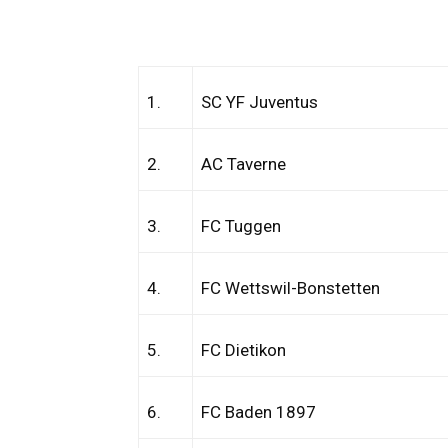
1.
SC YF Juventus
2.
AC Taverne
3.
FC Tuggen
4.
FC Wettswil-Bonstetten
5.
FC Dietikon
6.
FC Baden 1897