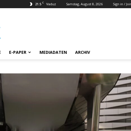
C
21.5
Samstag, August 8, 2026
Sign in / Joi
Vaduz
E
E-PAPER
MEDIADATEN
ARCHIV