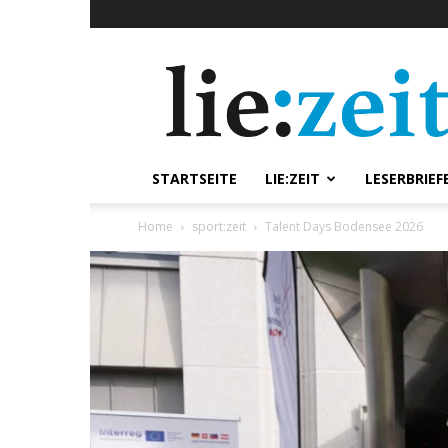
lie:zeit
online
STARTSEITE
LIE:ZEIT
LESERBRIEF
Home
sport:zeit
Talent Days Bodensee 2026