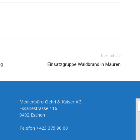
Next article
ng
Einsatzgruppe Waldbrand in Mauren
Medienbüro Oehri & Kaiser AG
Essanestrasse 116
9492 Eschen
Telefon +423 375 90 00