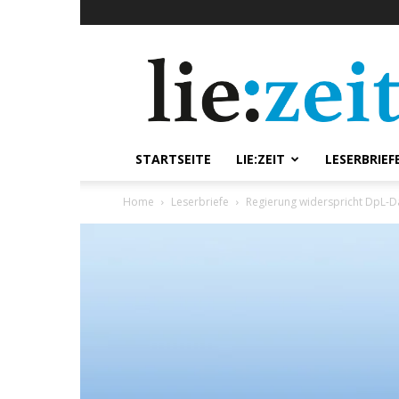
lie:zeit
online
STARTSEITE
LIE:ZEIT
LESERBRIEF
Home
Leserbriefe
Regierung widerspricht DpL-Dar