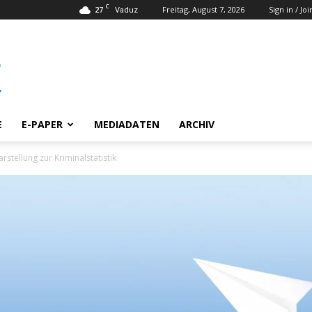
C
27
Freitag, August 7, 2026
Sign in / Joi
Vaduz
E
E-PAPER
MEDIADATEN
ARCHIV
stellung zur Kriminalstatistik