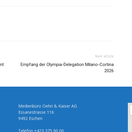
Next article
mt
Empfang der Olympia-Delegation Milano-Cortina
2026
Medienbüro Oehri & Kaiser AG
Essanestrasse 116
9492 Eschen
Telefon +423 375 90 00