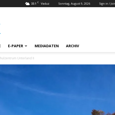
C
33.1
Sonntag, August 9, 2026
Sign in / Joi
Vaduz
E
E-PAPER
MEDIADATEN
ARCHIV
hulzentrum Unterland II