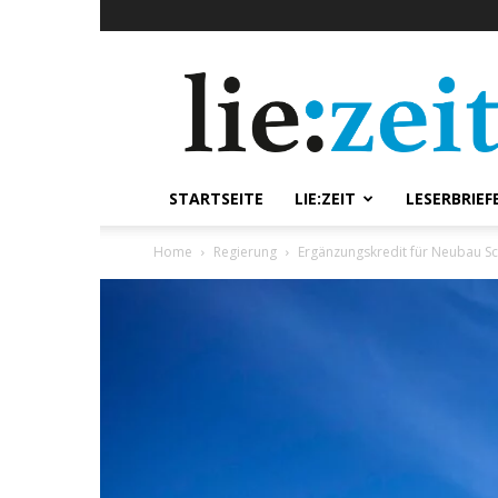
lie:zeit
online
STARTSEITE
LIE:ZEIT
LESERBRIEF
Home
Regierung
Ergänzungskredit für Neubau Sc