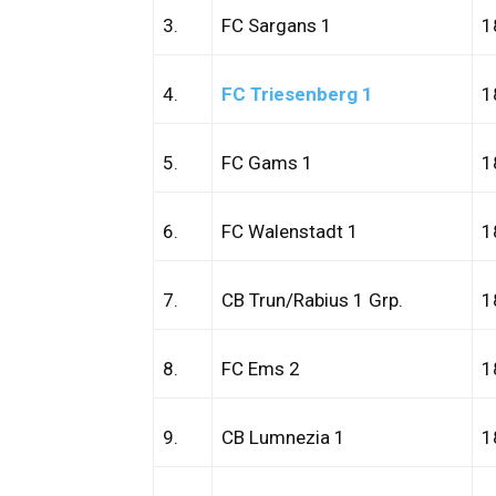
3.
FC Sargans 1
1
4.
FC Triesenberg 1
1
5.
FC Gams 1
1
6.
FC Walenstadt 1
1
7.
CB Trun/Rabius 1 Grp.
1
8.
FC Ems 2
1
9.
CB Lumnezia 1
1