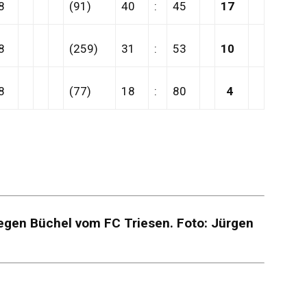
8
(91)
40
:
45
17
8
(259)
31
:
53
10
8
(77)
18
:
80
4
gegen Büchel vom FC Triesen. Foto: Jürgen