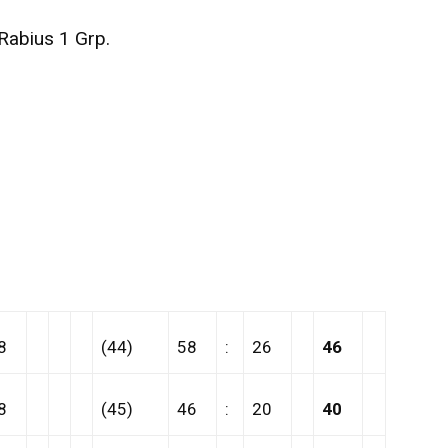
Rabius 1 Grp.
8
(44)
58
:
26
46
8
(45)
46
:
20
40