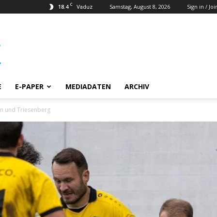
C
18.4
Samstag, August 8, 2026
Sign in / Joi
Vaduz
E
E-PAPER
MEDIADATEN
ARCHIV
sen und Triesenberg