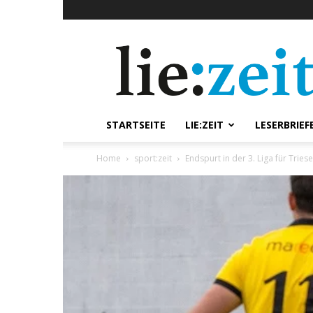
lie:zeit
online
STARTSEITE
LIE:ZEIT
LESERBRIEF
Home
sport:zeit
Endspurt in der 3. Liga für Trie