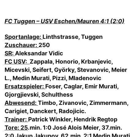
FC Tuggen – USV Eschen/Mauren 4:1 (2:0)
Sportanlage:
Linthstrasse, Tuggen
Zuschauer:
250
SR:
Aleksandar Vidic
FC USV:
Zappala, Honorio, Krbanjevic,
Micevski, Seifert, Györky, Stevanovic, Meier
L., Medin Murati, Pizzi, Mladenovic
Ersatzspieler:
Foser, Caglar, Emir Murati,
Gjorgjievski, Schulthess
Abwesend:
Timbo, Zivanovic, Zimmermann,
Carigiet, Danckert, Radojicic.
Trainer:
Patrick Winkler, Hendrik Regtop
Tore:
25
.min. 1:0 José Alois Meier, 37.min.
2:0 Jakup Jakupov, 62.min. 2:1 Medin Murati,