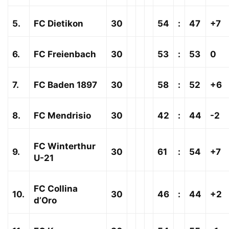
5.
FC Dietikon
30
54
:
47
+7
6.
FC Freienbach
30
53
:
53
0
7.
FC Baden 1897
30
58
:
52
+6
8.
FC Mendrisio
30
42
:
44
-2
FC Winterthur
9.
30
61
:
54
+7
U-21
FC Collina
10.
30
46
:
44
+2
d’Oro