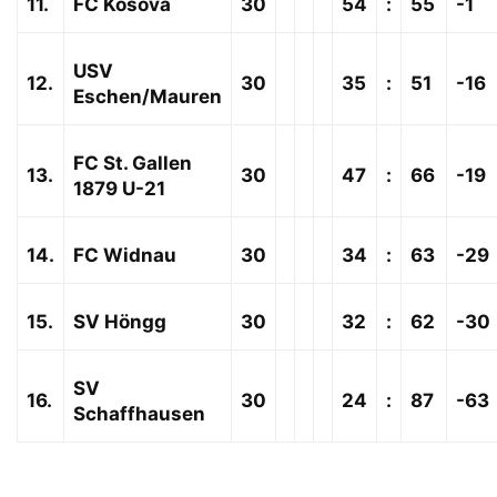
11.
FC Kosova
30
54
:
55
-1
USV
12.
30
35
:
51
-16
Eschen/Mauren
FC St. Gallen
13.
30
47
:
66
-19
1879 U-21
14.
FC Widnau
30
34
:
63
-29
15.
SV Höngg
30
32
:
62
-30
SV
16.
30
24
:
87
-63
Schaffhausen