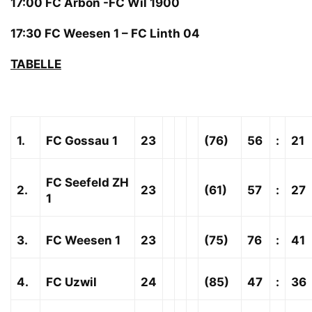
17:00 FC Arbon -FC Wil 1900
17:30 FC Weesen 1 – FC Linth 04
TABELLE
1.
FC Gossau 1
23
(76)
56
:
21
FC Seefeld ZH
2.
23
(61)
57
:
27
1
3.
FC Weesen 1
23
(75)
76
:
41
4.
FC Uzwil
24
(85)
47
:
36