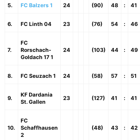
5.
FC Balzers 1
24
(90)
48
:
41
6.
FC Linth 04
23
(76)
54
:
46
FC
7.
Rorschach-
24
(103)
44
:
49
Goldach 17 1
8.
FC Seuzach 1
24
(58)
57
:
51
KF Dardania
9.
23
(127)
41
:
41
St. Gallen
FC
10.
Schaffhausen
(48)
43
:
42
2