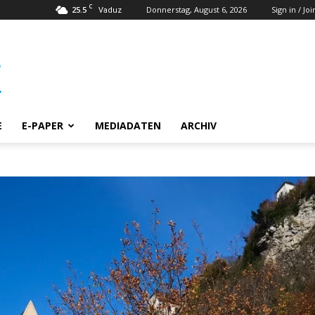
C
25.5
Donnerstag, August 6, 2026
Sign in / Joi
Vaduz
E
E-PAPER
MEDIADATEN
ARCHIV