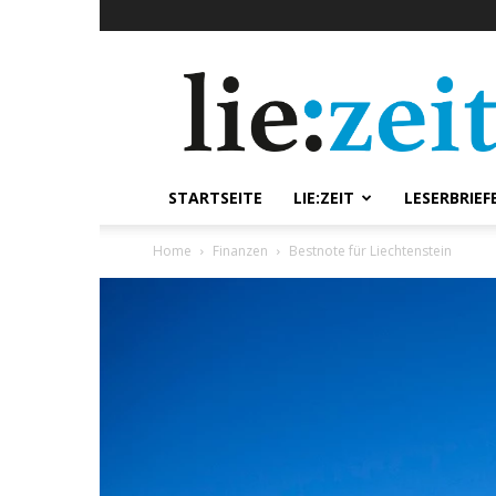
lie:zeit
online
STARTSEITE
LIE:ZEIT
LESERBRIEF
Home
Finanzen
Bestnote für Liechtenstein