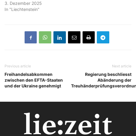
3. Dezember 2025
In "Liechtenstein"
Previous article
Next article
Freihandelsabkommen
Regierung beschliesst
zwischen den EFTA-Staaten
Abänderung der
und der Ukraine genehmigt
Treuhänderprüfungsverordnu