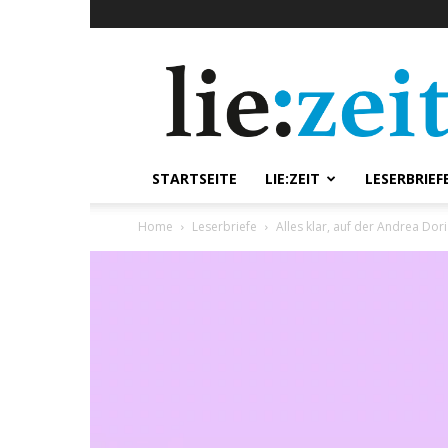
lie:zeit
online
STARTSEITE
LIE:ZEIT
LESERBRIEF
Home
Leserbriefe
Alles klar, auf der Andrea Dor