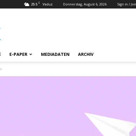
C
25.5
Donnerstag, August 6, 2026
Sign in / Joi
Vaduz
E
E-PAPER
MEDIADATEN
ARCHIV
ia