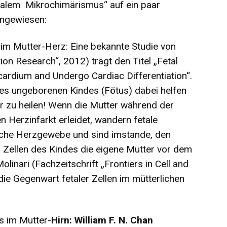
rnalem Mikrochimärismus“ auf ein paar
ingewiesen:
 im Mutter-Herz: Eine bekannte Studie von
tion Research“, 2012) trägt den Titel „Fetal
ocardium and Undergo Cardiac Differentiation“.
es ungeborenen Kindes (Fötus) dabei helfen
r zu heilen! Wenn die Mutter während der
 Herzinfarkt erleidet, wandern fetale
liche Herzgewebe und sind imstande, den
 Zellen des Kindes die eigene Mutter vor dem
inari (Fachzeitschrift „Frontiers in Cell and
ie Gegenwart fetaler Zellen im mütterlichen
s im Mutter-
Hirn: William F. N. Chan