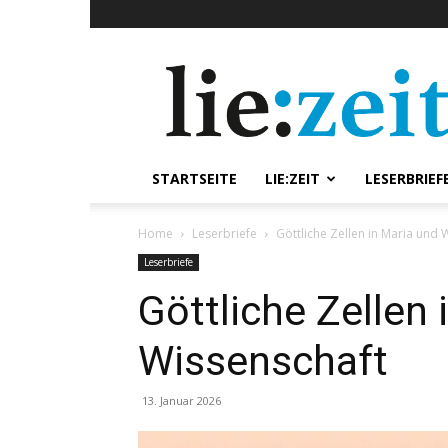
lie:zeit
online
STARTSEITE
LIE:ZEIT
LESERBRIEF
Home
Leserbriefe
Göttliche Zellen in Maria und 
Leserbriefe
Göttliche Zellen 
Wissenschaft
13. Januar 2026