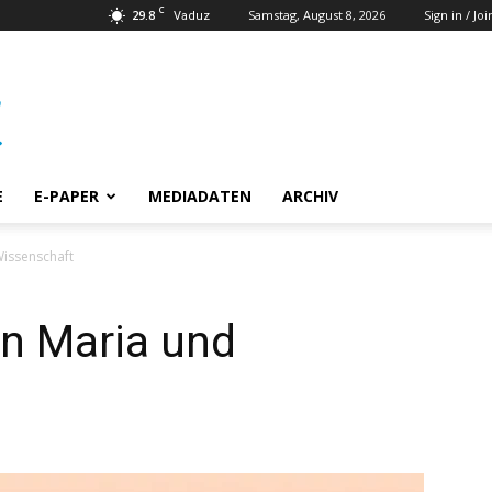
C
29.8
Samstag, August 8, 2026
Sign in / Joi
Vaduz
E
E-PAPER
MEDIADATEN
ARCHIV
Wissenschaft
in Maria und