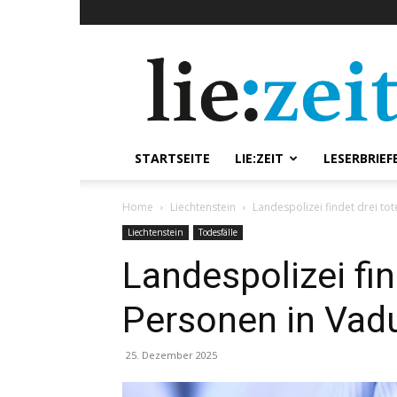
lie:zeit
online
STARTSEITE
LIE:ZEIT
LESERBRIEF
Home
Liechtenstein
Landespolizei findet drei to
Liechtenstein
Todesfälle
Landespolizei fin
Personen in Vad
25. Dezember 2025