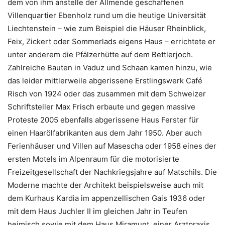
dem von ihm anstelle der Allmende geschaffenen
Villenquartier Ebenholz rund um die heutige Universität
Liechtenstein – wie zum Beispiel die Häuser Rheinblick,
Feix, Zickert oder Sommerlads eigens Haus – errichtete er
unter anderem die Pfälzerhütte auf dem Bettlerjoch.
Zahlreiche Bauten in Vaduz und Schaan kamen hinzu, wie
das leider mittlerweile abgerissene Erstlingswerk Café
Risch von 1924 oder das zusammen mit dem Schweizer
Schriftsteller Max Frisch erbaute und gegen massive
Proteste 2005 ebenfalls abgerissene Haus Ferster für
einen Haarölfabrikanten aus dem Jahr 1950. Aber auch
Ferienhäuser und Villen auf Masescha oder 1958 eines der
ersten Motels im Alpenraum für die motorisierte
Freizeitgesellschaft der Nachkriegsjahre auf Matschils. Die
Moderne machte der Architekt beispielsweise auch mit
dem Kurhaus Kardia im appenzellischen Gais 1936 oder
mit dem Haus Juchler II im gleichen Jahr in Teufen
heimisch sowie mit dem Haus Miramunt, einer Arztpraxis