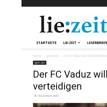
lie:zeit
online
STARTSEITE
LIE:ZEIT
LESERBRIEF
Home
sport:zeit
Der FC Vaduz will Tabellenführu
sport:zeit
Der FC Vaduz wil
verteidigen
28. November 2025