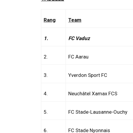
Rang
Team
1.
FC Vaduz
2.
FC Aarau
3.
Yverdon Sport FC
4.
Neuchâtel Xamax FCS
5.
FC Stade-Lausanne-Ouchy
6.
FC Stade Nyonnais