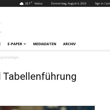
C
22.7
Donnerstag, August 6, 2026
Sign in / Joi
Vaduz
E
E-PAPER
MEDIADATEN
ARCHIV
ng verteidigen
l Tabellenführung