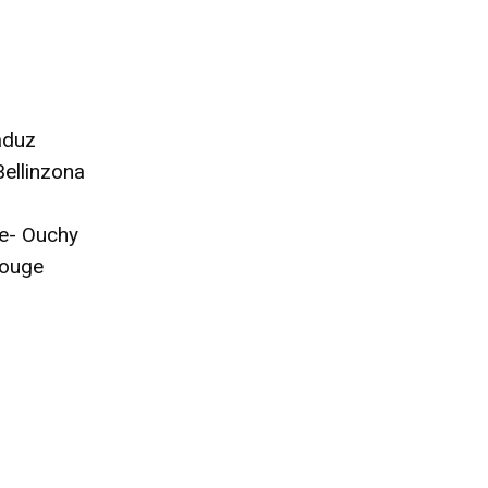
aduz
ellinzona
e- Ouchy
rouge