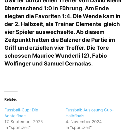
USV’ler durch einen Treffer von David Meier
überraschend 1:0 in Führung. Am Ende
siegten die Favoriten 1:4. Die Wende kam in
der 2. Halbzeit, als Trainer Clemente gleich
vier Spieler auswechselte. Ab diesem
Zeitpunkt hatten die Balzner die Partie im
Griff und erzielten vier Treffer. Die Tore
schossen Maurice Wunderli (2), Fabio
Wolfinger und Samuel Cernadas.
Related
Fussball-Cup: Die
Fussball: Auslosung Cup-
Achtelfinals
Halbfinals
17. September 2025
4. November 2024
In "sport:zeit"
In "sport:zeit"