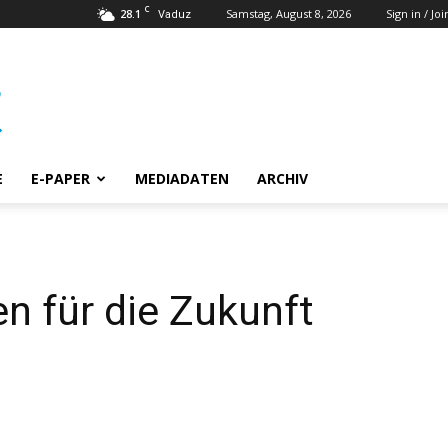
C
28.1
Samstag, August 8, 2026
Sign in / Joi
Vaduz
E
E-PAPER
MEDIADATEN
ARCHIV
en für die Zukunft