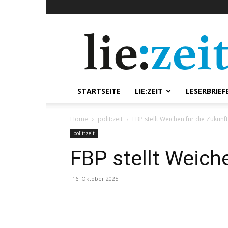
lie:zeit
online
STARTSEITE
LIE:ZEIT
LESERBRIEF
Home
polit:zeit
FBP stellt Weichen für die Zukunft
polit:zeit
FBP stellt Weich
16. Oktober 2025