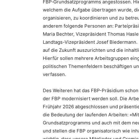
FBP‑Grundsatzprogramms angestossen. Hie
welchem die Aufgabe übertragen wurde, d
organisieren, zu koordinieren und zu bet
anderem folgende Personen an: Parteipräsid
Maria Bechter, Vizepräsident Thomas Hasle
Landtags-Vizepräsident
Josef Biedermann. Z
auf die Zukunft auszurichten und die inhal
Hierfür sollen mehrere Arbeitsgruppen ein
politischen Themenfeldern beschäftigen u
verfassen.
Des Weiteren hat das FBP-Präsidium schon 
der FBP modernisiert werden soll. Die Arbei
Frühjahr 2026 abgeschlossen und präsentie
die Bedeutung der laufenden Arbeiten: «Mit
Grundsatzprogramms und auch mit dem neuen
und stellen die FBP organisatorisch wie inha
wichtig, dass unsere Mitglieder und Gremie