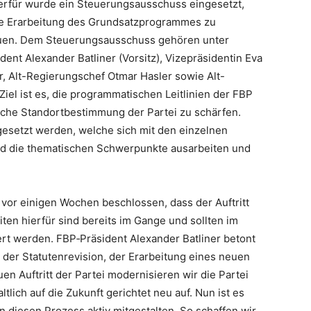
rfür wurde ein Steuerungsausschuss eingesetzt,
ie Erarbeitung des Grundsatzprogrammes zu
reuen. Dem Steuerungsausschuss gehören unter
ent Alexander Batliner (Vorsitz), Vizepräsidentin Eva
r, Alt-Regierungschef Otmar Hasler sowie
Alt-
iel ist es, die programmatischen Leitlinien der FBP
tliche Standortbestimmung der Partei zu schärfen.
gesetzt werden, welche sich mit den einzelnen
nd die thematischen Schwerpunkte ausarbeiten und
vor einigen Wochen beschlossen, dass der Auftritt
ten hierfür sind bereits im Gange und sollten im
rt werden. FBP‑Präsident Alexander Batliner betont
 der Statutenrevision, der Erarbeitung eines neuen
 Auftritt der Partei modernisieren wir die Partei
ltlich auf die Zukunft gerichtet neu auf. Nun ist es
n diesen Prozess aktiv mitgestalten. So schaffen wir