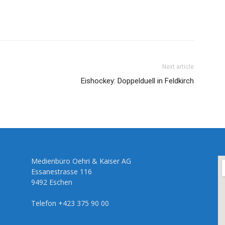
Next article
Eishockey: Doppelduell in Feldkirch
Medienbüro Oehri & Kaiser AG
Essanestrasse 116
9492 Eschen
Telefon +423 375 90 00