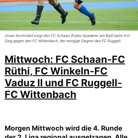
Unser Archivbild zeigt den FC Schaan (Fabio Quaderer am Ball) beim 4:0-
Sieg gegen den FC Wittenbach, der morgige Gegner des FC Ruggell.
Mittwoch: FC Schaan-FC
Rüthi, FC Winkeln-FC
Vaduz II und FC Ruggell-
FC Wittenbach
Morgen Mittwoch wird die 4. Runde
der 2. Liga regional ausgetragen. Alle