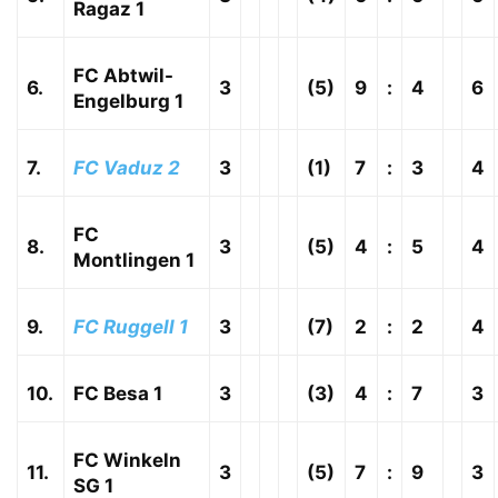
Ragaz 1
FC Abtwil-
6.
3
(5)
9
:
4
6
Engelburg 1
7.
FC Vaduz 2
3
(1)
7
:
3
4
FC
8.
3
(5)
4
:
5
4
Montlingen 1
9.
FC Ruggell 1
3
(7)
2
:
2
4
10.
FC Besa 1
3
(3)
4
:
7
3
FC Winkeln
11.
3
(5)
7
:
9
3
SG 1