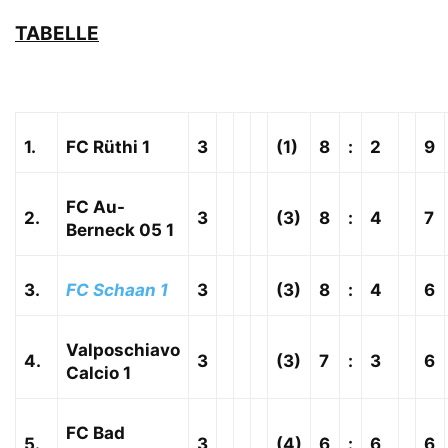
TABELLE
1.
FC Rüthi 1
3
(1)
8
:
2
9
FC Au-
2.
3
(3)
8
:
4
7
Berneck 05 1
3.
FC Schaan 1
3
(3)
8
:
4
6
Valposchiavo
4.
3
(3)
7
:
3
6
Calcio 1
FC Bad
5.
3
(4)
6
:
6
6