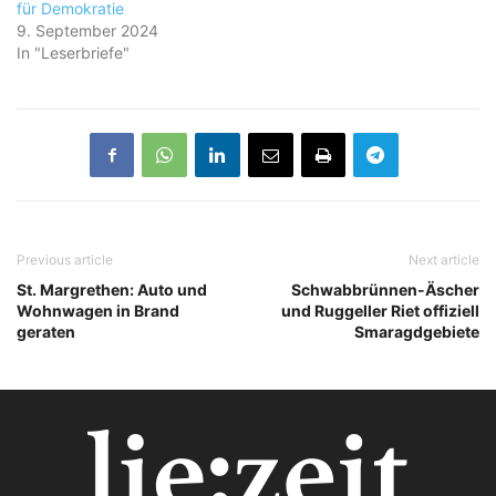
für Demokratie
9. September 2024
In "Leserbriefe"
Previous article
Next article
St. Margrethen: Auto und
Schwabbrünnen-Äscher
Wohnwagen in Brand
und Ruggeller Riet offiziell
geraten
Smaragdgebiete