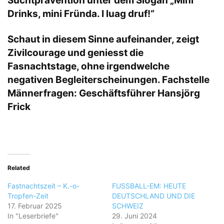
Suchtprävention unter dem Slogan „Mini
Drinks, mini Fründa. I luag druf!“
Schaut in diesem Sinne aufeinander, zeigt
Zivilcourage und geniesst die
Fasnachtstage, ohne irgendwelche
negativen Begleiterscheinungen. Fachstelle
Männerfragen: Geschäftsführer Hansjörg
Frick
Related
Fastnachtszeit – K.-o-
FUSSBALL-EM: HEUTE
Tropfen-Zeit
DEUTSCHLAND UND DIE
17. Februar 2025
SCHWEIZ
In "Leserbriefe"
29. Juni 2024