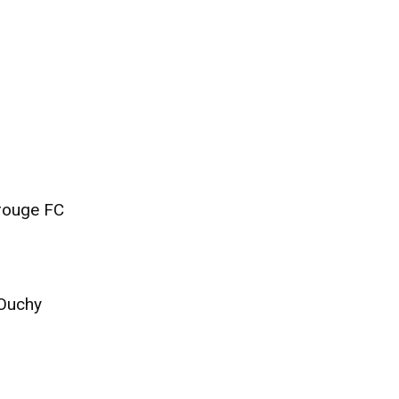
rouge FC
 Ouchy