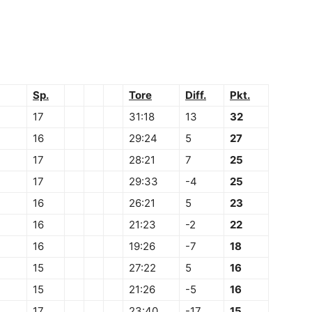
Sp.
Tore
Diff.
Pkt.
17
31:18
13
32
16
29:24
5
27
17
28:21
7
25
17
29:33
-4
25
16
26:21
5
23
16
21:23
-2
22
16
19:26
-7
18
15
27:22
5
16
15
21:26
-5
16
17
23:40
-17
15