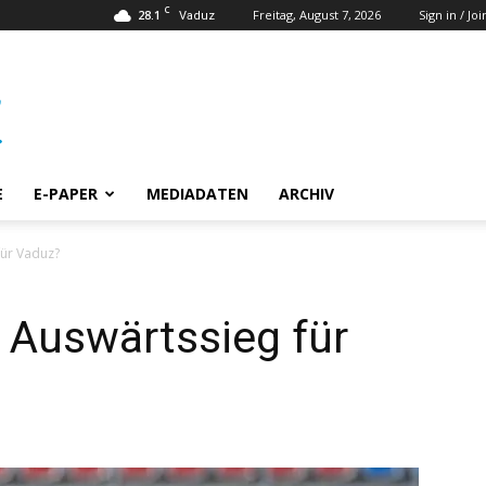
C
28.1
Freitag, August 7, 2026
Sign in / Joi
Vaduz
E
E-PAPER
MEDIADATEN
ARCHIV
für Vaduz?
n Auswärtssieg für