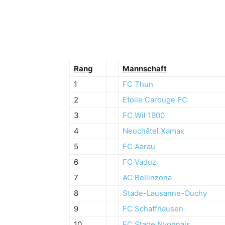
Rang
Mannschaft
1
FC Thun
2
Etoile Carouge FC
3
FC Wil 1900
4
Neuchâtel Xamax
5
FC Aarau
6
FC Vaduz
7
AC Bellinzona
8
Stade-Lausanne-Ouchy
9
FC Schaffhausen
10
FC Stade Nyonnais