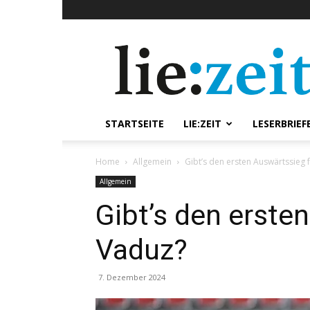
lie:zeit
online
STARTSEITE
LIE:ZEIT
LESERBRIEF
Home
Allgemein
Gibt’s den ersten Auswärtssieg 
Allgemein
Gibt’s den erste
Vaduz?
7. Dezember 2024