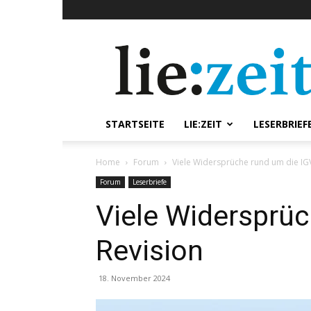
lie:zeit
online
STARTSEITE
LIE:ZEIT
LESERBRIEF
Home
Forum
Viele Widersprüche rund um die IG
Forum
Leserbriefe
Viele Widersprüc
Revision
18. November 2024