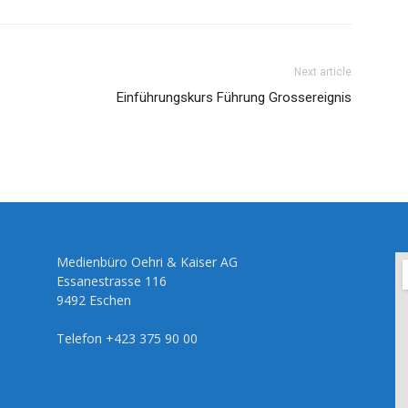
Next article
Einführungskurs Führung Grossereignis
Medienbüro Oehri & Kaiser AG
Essanestrasse 116
9492 Eschen
Telefon +423 375 90 00