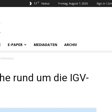
C
17
Freitag, August 7, 2026
Sign in / Joi
Vaduz
E
E-PAPER
MEDIADATEN
ARCHIV
V-Revision
he rund um die IGV-