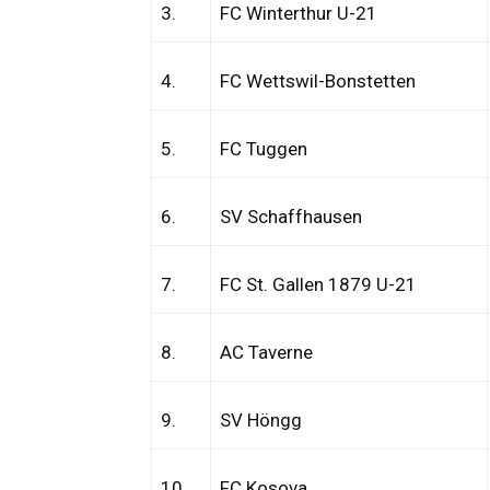
3.
FC Winterthur U-21
4.
FC Wettswil-Bonstetten
5.
FC Tuggen
6.
SV Schaffhausen
7.
FC St. Gallen 1879 U-21
8.
AC Taverne
9.
SV Höngg
10.
FC Kosova