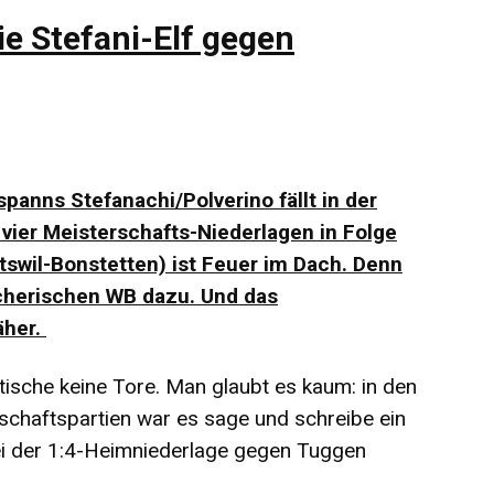
ie Stefani-Elf gegen
anns Stefanachi/Polverino fällt in der
vier Meisterschafts-Niederlagen in Folge
swil-Bonstetten) ist Feuer im Dach. Denn
cherischen WB dazu. Und das
äher.
ische keine Tore. Man glaubt es kaum: in den
schaftspartien war es sage und schreibe ein
ei der 1:4-Heimniederlage gegen Tuggen