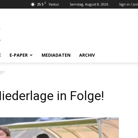
C
25.5
Samstag, August 8, 2026
Sign in / Joi
Vaduz
E
E-PAPER
MEDIADATEN
ARCHIV
ge!
iederlage in Folge!