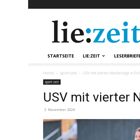
lie:zeit
online
STARTSEITE
LIE:ZEIT
LESERBRIEF
Home
sport:zeit
USV mit vierter Niederlage in Fol
sport:zeit
USV mit vierter N
2. November 2024