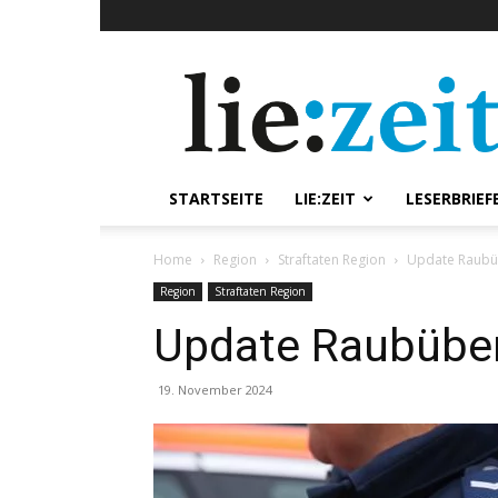
lie:zeit
online
STARTSEITE
LIE:ZEIT
LESERBRIEF
Home
Region
Straftaten Region
Update Raubüb
Region
Straftaten Region
Update Raubüberf
19. November 2024