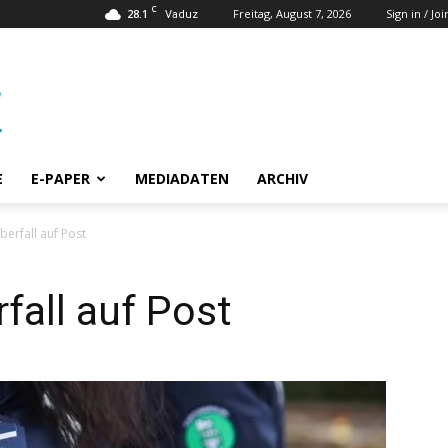
C
28.1
Freitag, August 7, 2026
Sign in / Joi
Vaduz
E
E-PAPER
MEDIADATEN
ARCHIV
erfall auf Post
all auf Post