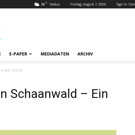
C
26
Freitag, August 7, 2026
Sign in / Joi
Vaduz
E
E-PAPER
MEDIADATEN
ARCHIV
erster Schritt
in Schaanwald – Ein