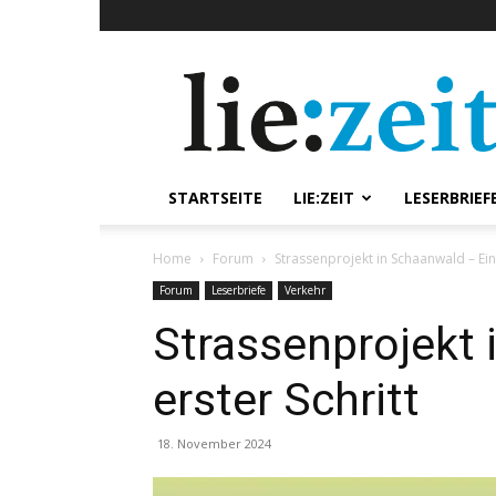
lie:zeit
online
STARTSEITE
LIE:ZEIT
LESERBRIEF
Home
Forum
Strassenprojekt in Schaanwald – Ein 
Forum
Leserbriefe
Verkehr
Strassenprojekt 
erster Schritt
18. November 2024