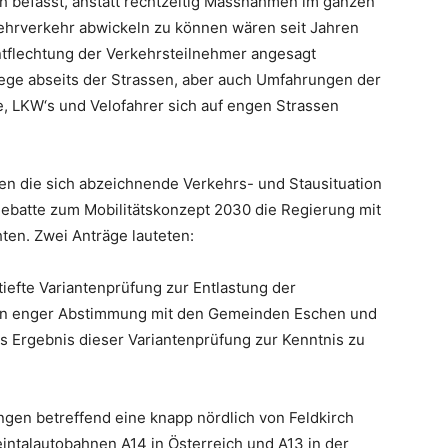
h befasst, anstatt rechtzeitig Massnahmen im ganzen
hrverkehr abwickeln zu können wären seit Jahren
tflechtung der Verkehrsteilnehmer angesagt
ge abseits der Strassen, aber auch Umfahrungen der
 LKW‘s und Velofahrer sich auf engen Strassen
en die sich abzeichnende Verkehrs- und Stausituation
ebatte zum Mobilitätskonzept 2030 die Regierung mit
ten. Zwei Anträge lauteten:
rtiefte Variantenprüfung zur Entlastung der
in enger Abstimmung mit den Gemeinden Eschen und
 Ergebnis dieser Variantenprüfung zur Kenntnis zu
ungen betreffend eine knapp nördlich von Feldkirch
intalautobahnen A14 in Österreich und A13 in der