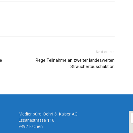
Next article
e
Rege Teilnahme an zweiter landesweiten
Sträuchertauschaktion
Medienbüro Oehri & Kaiser AG
Essanestrasse 116
9492 Eschen