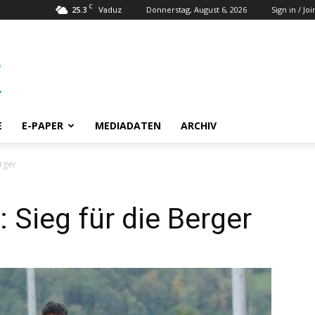
C
25.3
Donnerstag, August 6, 2026
Sign in / Joi
Vaduz
E
E-PAPER
MEDIADATEN
ARCHIV
erger
 Sieg für die Berger