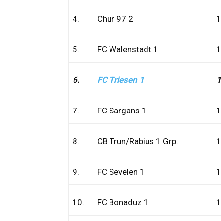
4.
Chur 97 2
1
5.
FC Walenstadt 1
1
6.
FC Triesen 1
1
7.
FC Sargans 1
1
8.
CB Trun/Rabius 1 Grp.
1
9.
FC Sevelen 1
1
10.
FC Bonaduz 1
1