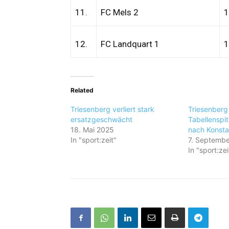
11.
FC Mels 2
1
12.
FC Landquart 1
1
Related
Triesenberg verliert stark
Triesenberg 
ersatzgeschwächt
Tabellenspit
18. Mai 2025
nach Konst
In "sport:zeit"
7. Septemb
In "sport:zei