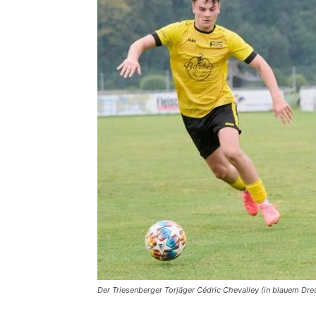
Der Triesenberger Torjäger Cédric Chevalley (in blauem Dre