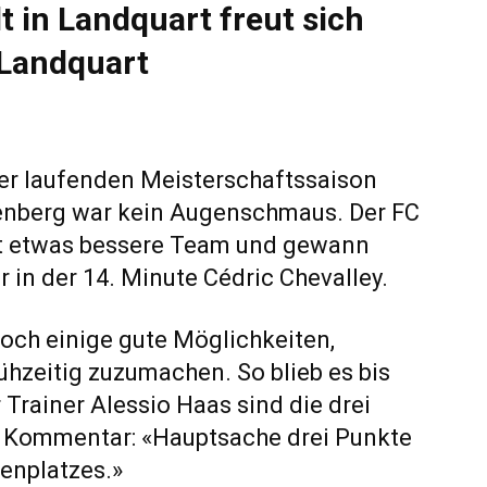
t in Landquart freut sich
 Landquart
der laufenden Meisterschaftssaison
enberg war kein Augenschmaus. Der FC
t etwas bessere Team und gewann
r in der 14. Minute Cédric Chevalley.
och einige gute Möglichkeiten,
ühzeitig zuzumachen. So blieb es bis
r Trainer Alessio Haas sind die drei
 Kommentar: «Hauptsache drei Punkte
lenplatzes.»