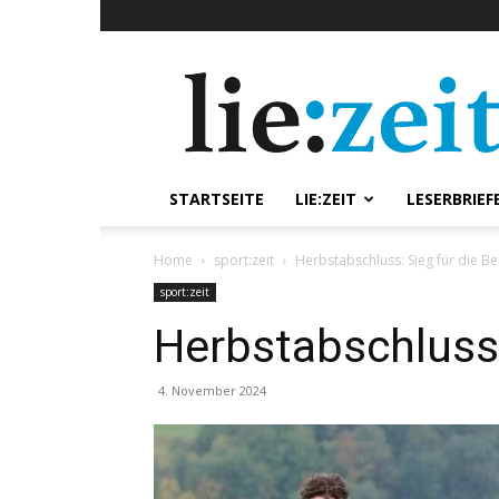
lie:zeit
online
STARTSEITE
LIE:ZEIT
LESERBRIEF
Home
sport:zeit
Herbstabschluss: Sieg für die B
sport:zeit
Herbstabschluss:
4. November 2024