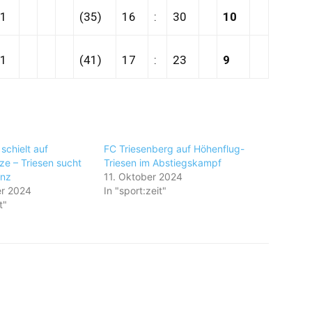
1
(35)
16
:
30
10
1
(41)
17
:
23
9
schielt auf
FC Triesenberg auf Höhenflug-
ze – Triesen sucht
Triesen im Abstiegskampf
anz
11. Oktober 2024
er 2024
In "sport:zeit"
t"