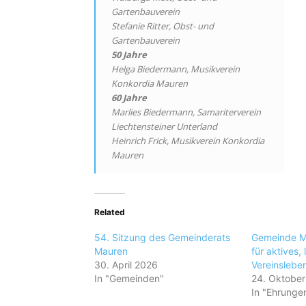
Gartenbauverein
Stefanie Ritter, Obst- und
Gartenbauverein
50 Jahre
Helga Biedermann, Musikverein
Konkordia Mauren
60 Jahre
Marlies Biedermann, Samariterverein
Liechtensteiner Unterland
Heinrich Frick, Musikverein Konkordia
Mauren
Related
54. Sitzung des Gemeinderats
Gemeinde Ma
Mauren
für aktives,
30. April 2026
Vereinslebe
In "Gemeinden"
24. Oktobe
In "Ehrunge