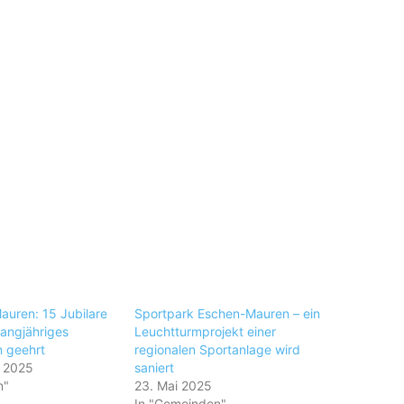
uren: 15 Jubilare
Sportpark Eschen-Mauren – ein
 langjähriges
Leuchtturmprojekt einer
n geehrt
regionalen Sportanlage wird
r 2025
saniert
n"
23. Mai 2025
In "Gemeinden"