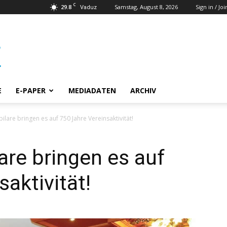
C
29.8
Samstag, August 8, 2026
Sign in / Joi
Vaduz
E
E-PAPER
MEDIADATEN
ARCHIV
ilare bringen es auf 750 Jahre Vereinsaktivität!
are bringen es auf
aktivität!