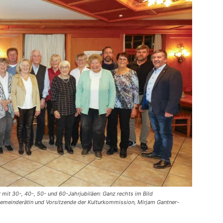
 mit 30-, 40-, 50- und 60-Jahrjubiläen: Ganz rechts im Bild
Gemeinderätin und Vorsitzende der Kulturkommission, Mirjam Gantner-