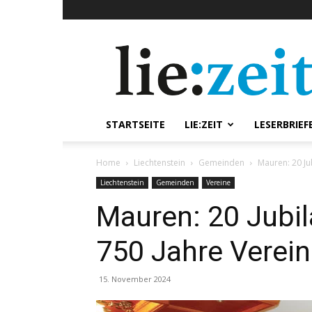
lie:zeit
online
STARTSEITE
LIE:ZEIT
LESERBRIEF
Home
Liechtenstein
Gemeinden
Mauren: 20 Jub
Liechtenstein
Gemeinden
Vereine
Mauren: 20 Jubil
750 Jahre Vereins
15. November 2024