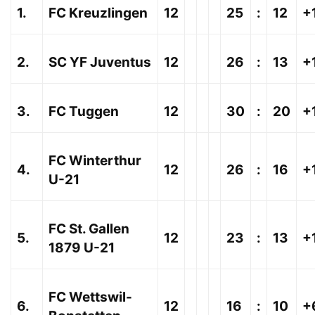
1.
FC Kreuzlingen
12
25
:
12
+
2.
SC YF Juventus
12
26
:
13
+
3.
FC Tuggen
12
30
:
20
+
FC Winterthur
4.
12
26
:
16
+
U-21
FC St. Gallen
5.
12
23
:
13
+
1879 U-21
FC Wettswil-
6.
12
16
:
10
+