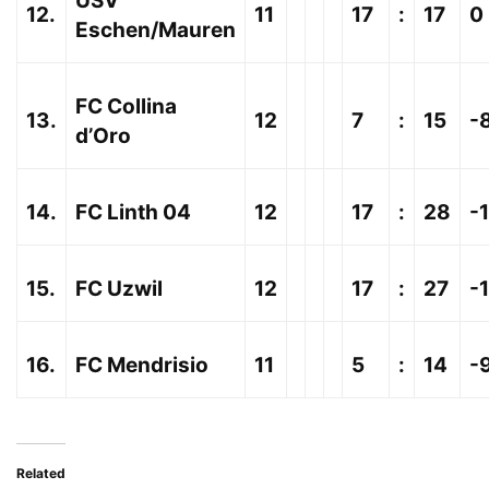
USV
12.
11
17
:
17
0
Eschen/Mauren
FC Collina
13.
12
7
:
15
-
d’Oro
14.
FC Linth 04
12
17
:
28
-1
15.
FC Uzwil
12
17
:
27
-
16.
FC Mendrisio
11
5
:
14
-
Related