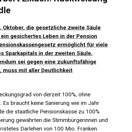
dle
 Oktober, die gesetzliche zweite Säule
e ein gesichertes Leben in der Pension
 Pensionskassengesetz ermöglicht für viele
s Sparkapitals in der zweiten Säule.
endum sei gegen eine zukunftsfähige
 muss mit aller Deutlichkeit
Deckungsgrad von derzeit 100%, ohne
 Es braucht keine Sanierung wie im Jahr
e die staatliche Pensionskasse zu 100%
zierung gewährten die Stimmbürgerinnen und
ristetes Darlehen von 100 Mio. Franken.