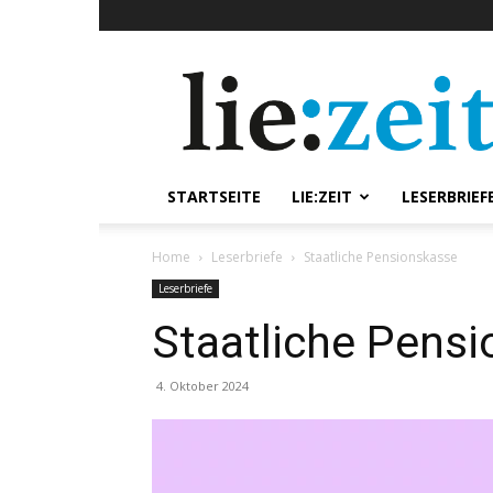
lie:zeit
online
STARTSEITE
LIE:ZEIT
LESERBRIEF
Home
Leserbriefe
Staatliche Pensionskasse
Leserbriefe
Staatliche Pens
4. Oktober 2024