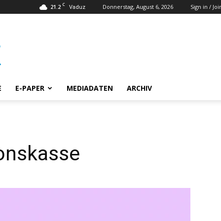
C
21.2
Donnerstag, August 6, 2026
Sign in / Joi
Vaduz
E
E-PAPER
MEDIADATEN
ARCHIV
ionskasse