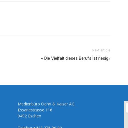
Next article
« Die Vielfalt dieses Berufs ist riesig»
Medienbüro Oehri & Kaiser AG
Essanestrasse 116
9492 Eschen
Telefon +423 375 90 00