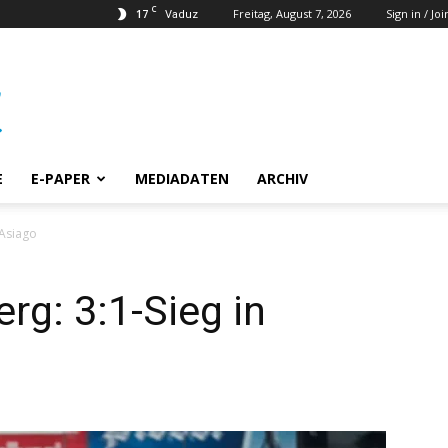
C
17
Freitag, August 7, 2026
Sign in / Joi
Vaduz
E
E-PAPER
MEDIADATEN
ARCHIV
n Asiago
rg: 3:1-Sieg in