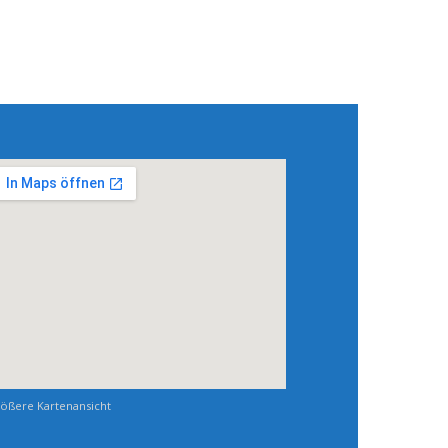
ößere Kartenansicht