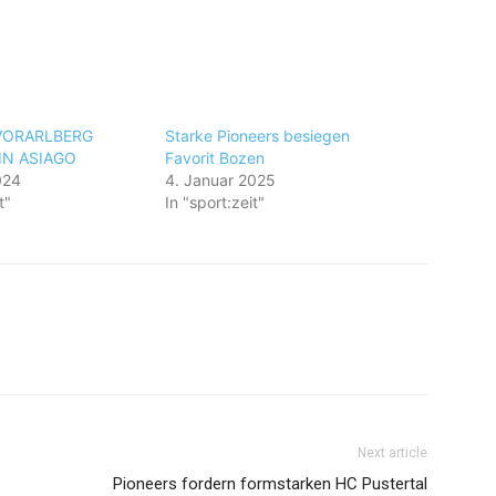
VORARLBERG
Starke Pioneers besiegen
IN ASIAGO
Favorit Bozen
024
4. Januar 2025
t"
In "sport:zeit"
Next article
Pioneers fordern formstarken HC Pustertal