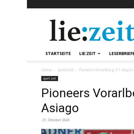
lie:zeit
online
STARTSEITE
LIE:ZEIT
LESERBRIEF
Home
sport:zeit
Pioneers Vorarlberg: 3:1-Sieg i
sport:zeit
Pioneers Vorarlbe
Asiago
21. Oktober 2024