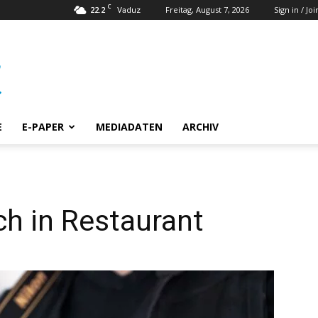
C
22.2
Freitag, August 7, 2026
Sign in / Joi
Vaduz
E
E-PAPER
MEDIADATEN
ARCHIV
h in Restaurant