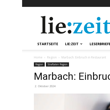
lie:zeit
online
STARTSEITE
LIE:ZEIT
LESERBRIEF
Home
Region
Marbach: Einbruch in Restaurant
Region
Straftaten Region
Marbach: Einbruc
2. Oktober 2024