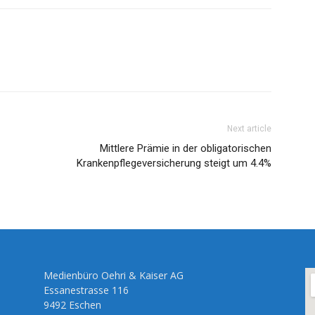
Next article
Mittlere Prämie in der obligatorischen
Krankenpflegeversicherung steigt um 4.4%
Medienbüro Oehri & Kaiser AG
Essanestrasse 116
9492 Eschen