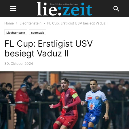
Home
Liechtenstein
FL Cup: Erstligist USV besiegt Vaduz II
Liechtenstein
sport:zeit
FL Cup: Erstligist USV
besiegt Vaduz II
30. Oktober 2024