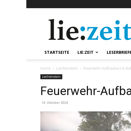
lie:zeit
online
STARTSEITE
LIE:ZEIT
LESERBRIEF
Home
Liechtenstein
Feuerwehr-Aufbaukurs in Bal
Liechtenstein
Feuerwehr-Aufba
14. Oktober 2024