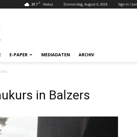
C
20.7
Donnerstag, August 6, 2026
Sign in / Joi
Vaduz
E
E-PAPER
MEDIADATEN
ARCHIV
zers
ukurs in Balzers