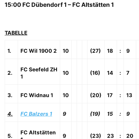
15:00 FC Dübendorf 1 – FC Altstätten 1
TABELLE
1.
FC Wil 1900 2
10
(27)
18
:
9
FC Seefeld ZH
2.
10
(16)
14
:
7
1
3.
FC Widnau 1
10
(20)
17
:
13
4.
FC Balzers 1
9
(
19)
15
:
9
FC Altstätten
5.
9
(23)
23
:
20