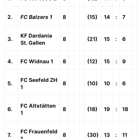
2.
FC Balzers 1
8
(15)
14
:
7
KF Dardania
3.
8
(21)
15
:
6
St. Gallen
4.
FC Widnau 1
8
(12)
15
:
9
FC Seefeld ZH
5.
8
(10)
10
:
6
1
FC Altstätten
6.
8
(18)
19
:
18
1
FC Frauenfeld
7.
8
(30)
13
:
11
1